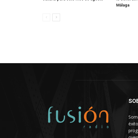
Málaga
SO
Somo
éxit
prog
oyen