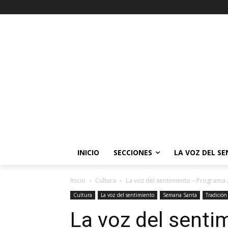
INICIO
SECCIONES
LA VOZ DEL S
Inicio
Cultura
La voz del sentimiento – Programa 
Cultura
La voz del sentimiento
Semana Santa
Tradición
La voz del sent