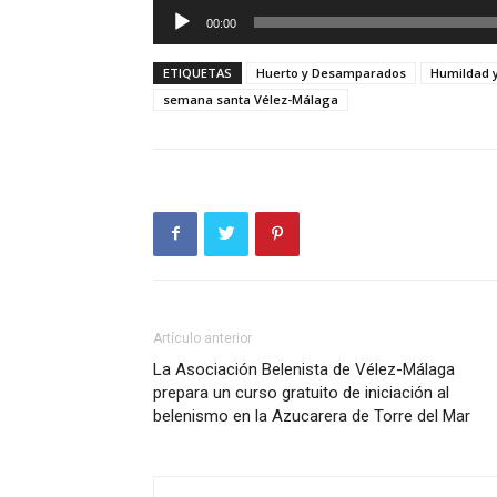
Reproductor
00:00
de
audio
ETIQUETAS
Huerto y Desamparados
Humildad 
semana santa Vélez-Málaga
Artículo anterior
La Asociación Belenista de Vélez-Málaga
prepara un curso gratuito de iniciación al
belenismo en la Azucarera de Torre del Mar