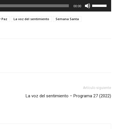
Utiliza
00:00
las
teclas
y Paz
La voz del sentimiento
Semana Santa
de
flecha
arriba/abajo
para
aumentar
o
disminuir
el
volumen.
Artículo siguiente
La voz del sentimiento – Programa 27 (2022)