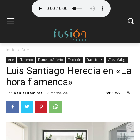
Inicio
Arte
Arte
Flamenco
Flamenco Abierto
Tradición
Tradiciones
Vélez-Málaga
Luis Santiago Heredia en «La
hora flamenca»
Por
Daniel Ramírez
-
2 marzo, 2021
1955
0