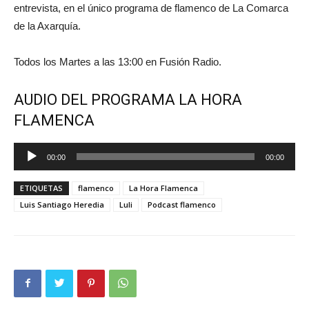
entrevista, en el único programa de flamenco de La Comarca
de la Axarquía.
Todos los Martes a las 13:00 en Fusión Radio.
AUDIO DEL PROGRAMA LA HORA
FLAMENCA
Reproductor
00:00
00:00
de
audio
ETIQUETAS
flamenco
La Hora Flamenca
Luis Santiago Heredia
Luli
Podcast flamenco