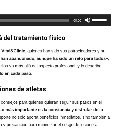
Utiliza
00:00
las
teclas
lá del tratamiento físico
de
flecha
e
Vital&Clinic
, quienes han sido sus patrocinadores y su
arriba/abajo
han abandonado, aunque ha sido un reto para todos»
,
para
los va más allá del aspecto profesional, y lo describe
aumentar
do en cada paso
.
o
disminuir
iones de atletas
el
volumen.
os consejos para quienes quieran seguir sus pasos en el
Lo más importante es la constancia y disfrutar de lo
eporte no solo aporta beneficios inmediatos, sino también a
za y precaución para minimizar el riesgo de lesiones.