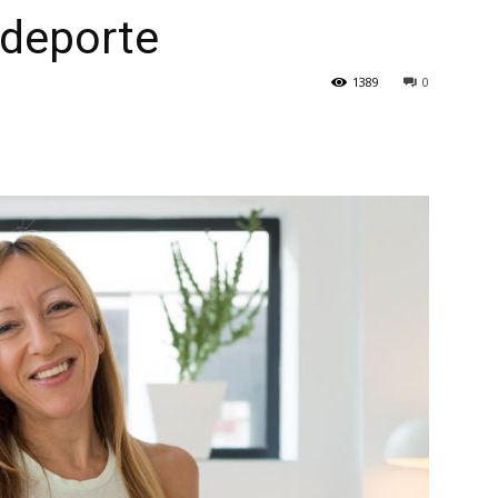
 deporte
1389
0