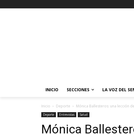
INICIO
SECCIONES
LA VOZ DEL S
Inicio
Deporte
Mónica Ballesteros: una lección d
Deporte
Entrevistas
Salud
Mónica Ballester