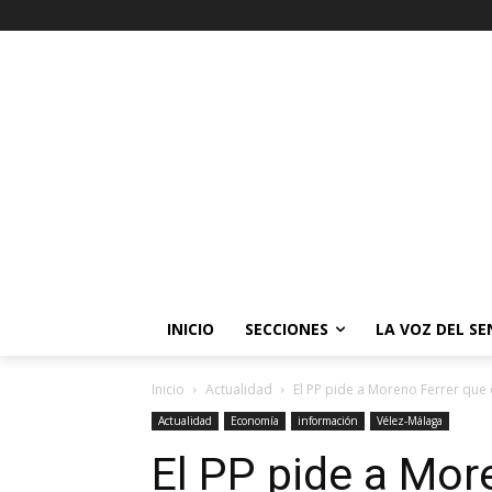
INICIO
SECCIONES
LA VOZ DEL S
Inicio
Actualidad
El PP pide a Moreno Ferrer que e
Actualidad
Economía
información
Vélez-Málaga
El PP pide a Mor