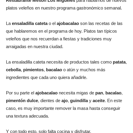
Restaurante Mesón Los Migueles
para hablarnos de nuevos
platos veleños en nuestro programa gastronómico semanal.
La
ensaladilla cateta
o el
ajobacalao
son las recetas de las
que hablaremos en el programa de hoy. Platos tan típicos
veleños que nos recuerdan a fiestas y tradiciones muy
arraigadas en nuestra ciudad.
La ensaladilla cateta necesita de productos tales como
patata
,
cebolla
,
pimientos
,
bacalao
o atún y muchos más
ingredientes que cada uno quiera añadirle.
Por su parte el
ajobacalao
necesita migas de
pan
,
bacalao
,
pimentón
dulce
, dientes de
ajo
,
guindilla
y
aceite
. En este
caso, es muy importante remover la masa hasta conseguir
una textura adecuada.
Y con todo esto, solo falta cocina y disfrutar.