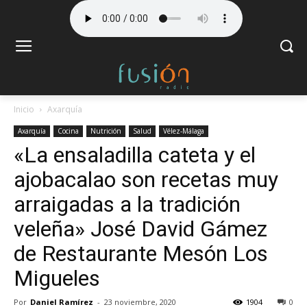
Inicio
Axarquía
Axarquía
Cocina
Nutrición
Salud
Vélez-Málaga
«La ensaladilla cateta y el
ajobacalao son recetas muy
arraigadas a la tradición
veleña» José David Gámez
de Restaurante Mesón Los
Migueles
Por
Daniel Ramírez
-
23 noviembre, 2020
1904
0