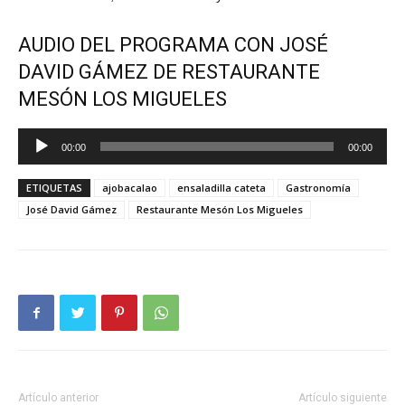
AUDIO DEL PROGRAMA CON JOSÉ
DAVID GÁMEZ DE RESTAURANTE
MESÓN LOS MIGUELES
Reproductor
00:00
00:00
de
audio
ETIQUETAS
ajobacalao
ensaladilla cateta
Gastronomía
José David Gámez
Restaurante Mesón Los Migueles
Artículo anterior
Artículo siguiente