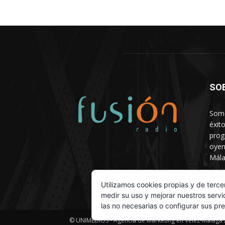
SO
Somo
éxit
prog
oyen
Mála
Depa
Utilizamos cookies propias y de terce
medir su uso y mejorar nuestros servi
las no necesarias o configurar sus pr
© UNIMEDIOS - Agencia de Marketing en Vélez-Málaga