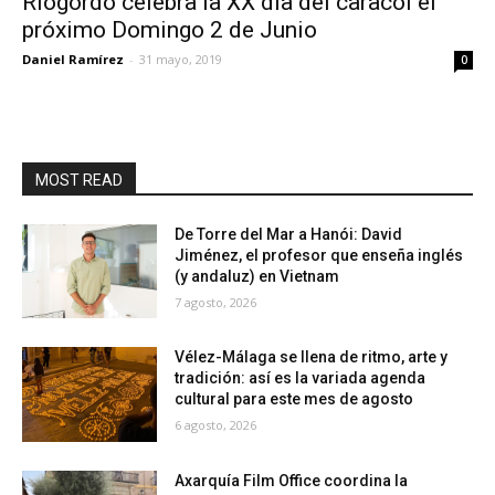
Riogordo celebra la XX día del caracol el
próximo Domingo 2 de Junio
Daniel Ramírez
-
31 mayo, 2019
0
MOST READ
De Torre del Mar a Hanói: David
Jiménez, el profesor que enseña inglés
(y andaluz) en Vietnam
7 agosto, 2026
Vélez-Málaga se llena de ritmo, arte y
tradición: así es la variada agenda
cultural para este mes de agosto
6 agosto, 2026
Axarquía Film Office coordina la