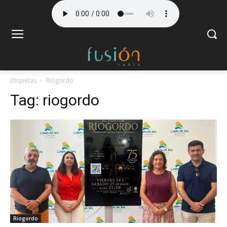
Etiquetas
Riogordo
Tag:
riogordo
Riogordo