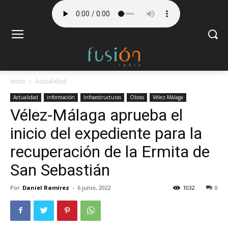
Inicio
Actualidad
Actualidad
información
Infraestructuras
Obras
Vélez-Málaga
Vélez-Málaga aprueba el
inicio del expediente para la
recuperación de la Ermita de
San Sebastián
Por
Daniel Ramírez
-
6 junio, 2022
1032
0