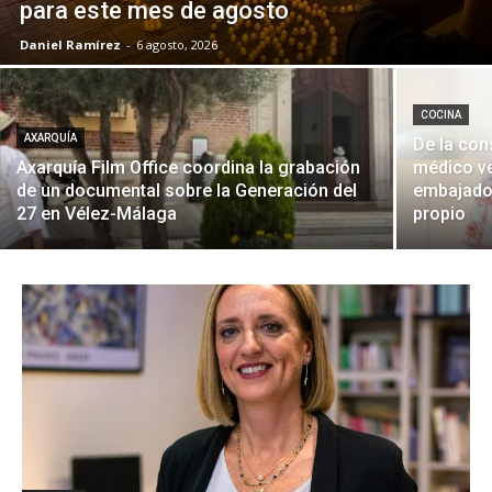
para este mes de agosto
Daniel Ramírez
-
6 agosto, 2026
COCINA
AXARQUÍA
De la con
Axarquía Film Office coordina la grabación
médico ve
de un documental sobre la Generación del
embajador
27 en Vélez-Málaga
propio