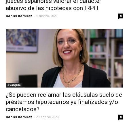
jueces españoles valorar el carácter
abusivo de las hipotecas con IRPH
Daniel Ramírez
-
5 marzo, 2020
0
Axarquía
¿Se pueden reclamar las cláusulas suelo de
préstamos hipotecarios ya finalizados y/o
cancelados?
Daniel Ramírez
-
29 enero, 2020
0