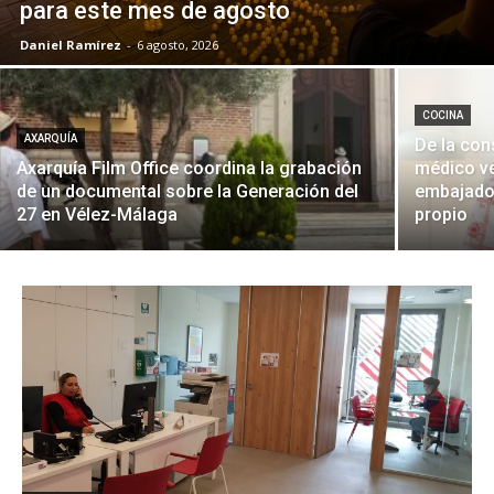
para este mes de agosto
Daniel Ramírez
-
6 agosto, 2026
COCINA
AXARQUÍA
De la con
Axarquía Film Office coordina la grabación
médico ve
de un documental sobre la Generación del
embajador
27 en Vélez-Málaga
propio