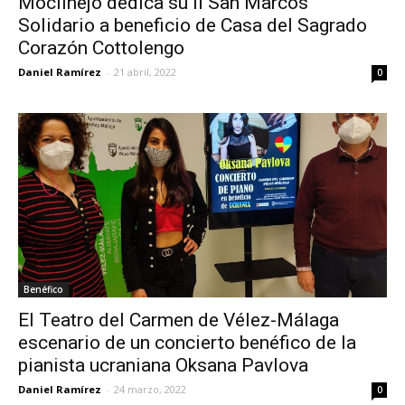
Moclinejo dedica su II San Marcos
Solidario a beneficio de Casa del Sagrado
Corazón Cottolengo
Daniel Ramírez
-
21 abril, 2022
0
Benéfico
El Teatro del Carmen de Vélez-Málaga
escenario de un concierto benéfico de la
pianista ucraniana Oksana Pavlova
Daniel Ramírez
-
24 marzo, 2022
0