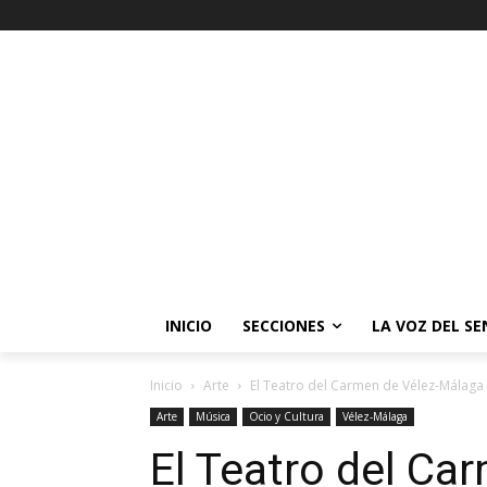
INICIO
SECCIONES
LA VOZ DEL S
Inicio
Arte
El Teatro del Carmen de Vélez-Málaga a
Arte
Música
Ocio y Cultura
Vélez-Málaga
El Teatro del Ca