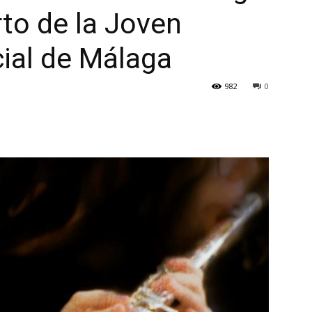
to de la Joven
ial de Málaga
982
0