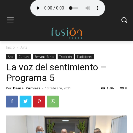
Inicio
Arte
Arte
Cultura
Semana Santa
Tradición
Tradiciones
La voz del sentimiento –
Programa 5
Por
Daniel Ramírez
-
10 febrero, 2021
1506
0