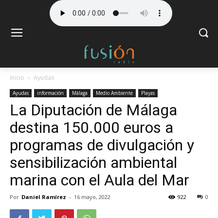
Inicio
Ayudas
Ayudas
información
Málaga
Medio Ambiente
Playas
La Diputación de Málaga
destina 150.000 euros a
programas de divulgación y
sensibilización ambiental
marina con el Aula del Mar
Por
Daniel Ramírez
-
16 mayo, 2022
922
0