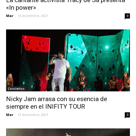
«In power»
Mar
-
16 diciembre, 2021
0
Conciertos
Nicky Jam arrasa con su esencia de
siempre en el INIFITY TOUR
Mar
-
13 diciembre, 2021
0