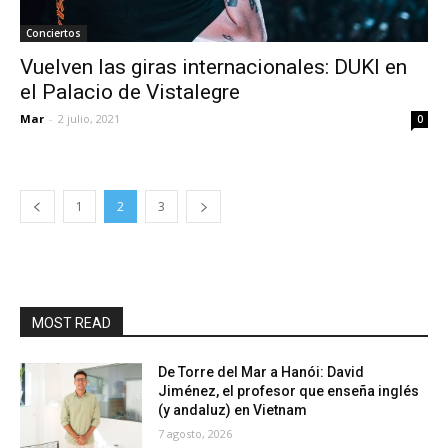
Conciertos
Vuelven las giras internacionales: DUKI en
el Palacio de Vistalegre
Mar
-
2 julio, 2021
0
1
2
3
MOST READ
De Torre del Mar a Hanói: David
Jiménez, el profesor que enseña inglés
(y andaluz) en Vietnam
7 agosto, 2026