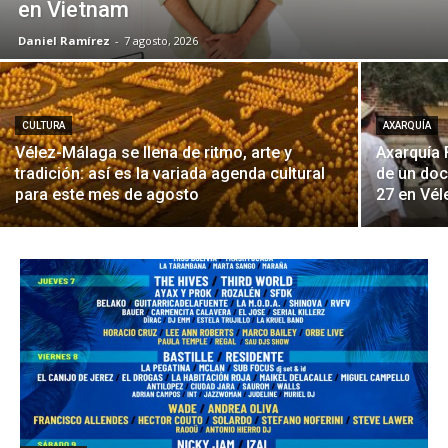
en Vietnam
Daniel Ramírez
-
7 agosto, 2026
CULTURA
AXARQUÍA
Vélez-Málaga se llena de ritmo, arte y
Axarquía 
tradición: así es la variada agenda cultural
de un doc
para este mes de agosto
27 en Vé