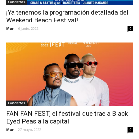
Conciertos
¡Ya tenemos la programación detallada del
Weekend Beach Festival!
Mar
-
6 junio, 2022
0
Conciertos
FAN FAN FEST, el festival que trae a Black
Eyed Peas a la capital
Mar
-
27 mayo, 2022
0