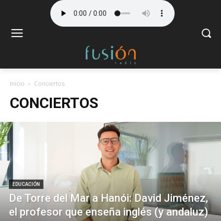
Inicio
Conciertos
CONCIERTOS
EDUCACIÓN
De Torre del Mar a Hanói: David Jiménez,
el profesor que enseña inglés (y andaluz)